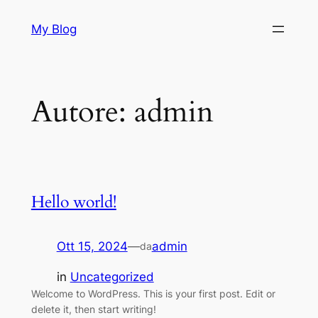
Vai
My Blog
al
contenuto
Autore:
admin
Hello world!
Ott 15, 2024
—
admin
da
in
Uncategorized
Welcome to WordPress. This is your first post. Edit or
delete it, then start writing!